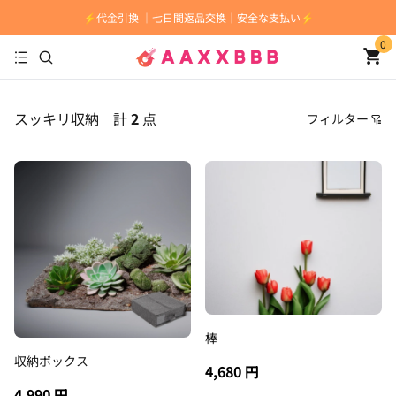
⚡️代金引換 ｜七日間返品交換｜安全な支払い⚡️
0
スッキリ収納
計
2
点
フィルター
価格
おすすめ順
安い順
高い順
新着順
古い順
棒
収納ボックス
4,680 円
4,990 円