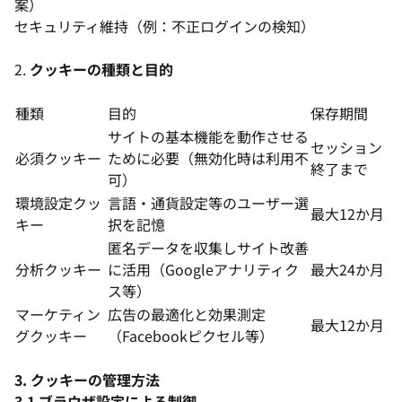
案）
セキュリティ維持（例：不正ログインの検知）
2.
クッキーの種類と目的
種類
目的
保存期間
サイトの基本機能を動作させる
セッション
必須クッキー
ために必要（無効化時は利用不
終了まで
可）
環境設定クッ
言語・通貨設定等のユーザー選
最大12か月
キー
択を記憶
匿名データを収集しサイト改善
分析クッキー
に活用（Googleアナリティク
最大24か月
ス等）
マーケティン
広告の最適化と効果測定
最大12か月
グクッキー
（Facebookピクセル等）
3. クッキーの管理方法
3.1 ブラウザ設定による制御